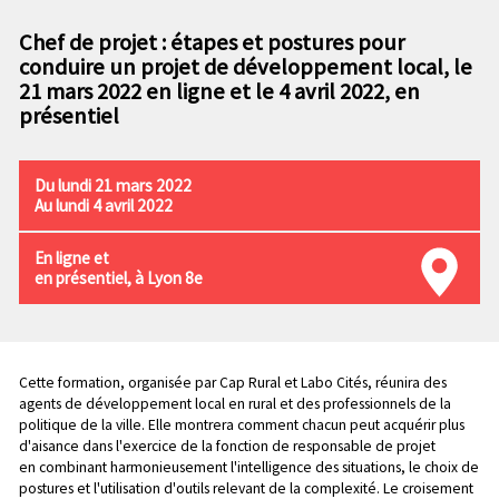
n
e
p
Chef de projet : étapes et postures pour
c
r
conduire un projet de développement local, le
o
i
21 mars 2022 en ligne et le 4 avril 2022, en
n
n
présentiel
d
c
a
i
i
p
Du lundi 21 mars 2022
r
a
Au lundi 4 avril 2022
e
l
e
En ligne et
en présentiel, à Lyon 8e
Chapo
Cette formation, organisée par Cap Rural et Labo Cités, réunira des
agents de développement local en rural et des professionnels de la
politique de la ville. Elle montrera comment chacun peut acquérir plus
d'aisance dans l'exercice de la fonction de responsable de projet
en combinant harmonieusement l'intelligence des situations, le choix de
postures et l'utilisation d'outils relevant de la complexité. Le croisement