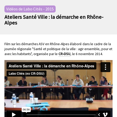
n
e
p
Vidéos de Labo Cités - 2015
c
r
Ateliers Santé Ville : la démarche en Rhône-
o
i
Alpes
n
n
d
c
a
i
i
p
Film sur les démarches ASV en Rhône-Alpes élaboré dans le cadre de la
r
a
journée régionale "Santé et politique de la ville : agir ensemble, pour et
e
l
avec les habitants", organisée par le
CR•DSU
, le 6 novembre 2014.
e