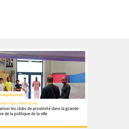
n
d
a
i
r
e
es expériences
oble Alpes Métropole
lariser les clubs de proximité dans la grande
e de la politique de la ville