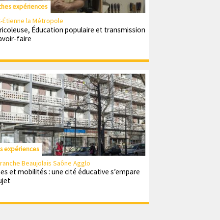
ches expériences
t-Étienne la Métropole
ricoleuse, Éducation populaire et transmission
avoir-faire
es expériences
efranche Beaujolais Saône Agglo
es et mobilités : une cité éducative s’empare
ujet