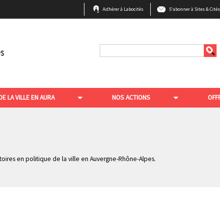
B
Adhérer à Labocités
S'abonner à Sites & Cité
a
r
r
Rechercher
e
e
n
DE LA VILLE EN AURA
NOS ACTIONS
OFF
h
a
u
t
ritoires en politique de la ville en Auvergne-Rhône-Alpes.