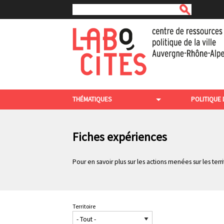
Rechercher
A
l
l
e
r
a
u
c
N
o
THÉMATIQUES
POLITIQUE 
n
a
t
v
e
n
Fiches expériences
i
u
g
p
r
Pour en savoir plus sur les actions menées sur les ter
a
i
t
n
c
i
i
o
Territoire
p
a
n