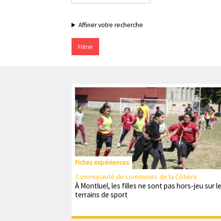
l
p
r
Affiner votre recherche
i
n
c
i
p
a
l
e
Fiches expériences
Communauté de communes de la Côtière
À Montluel, les filles ne sont pas hors-jeu sur l
terrains de sport