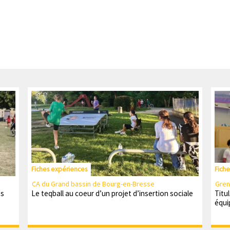
Fiches expériences
Fich
CA du Grand bassin de Bourg-en-Bresse
Gren
es
Le teqball au coeur d’un projet d’insertion sociale
Titu
équip