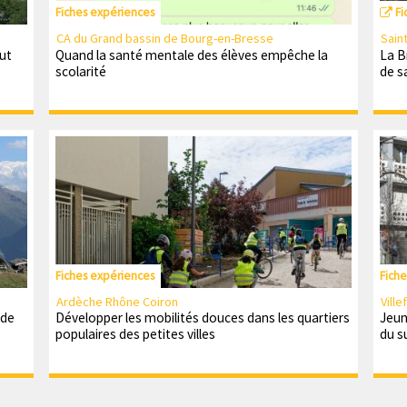
Fiches expériences
Fi
CA du Grand bassin de Bourg-en-Bresse
Sain
out
Quand la santé mentale des élèves empêche la
La B
scolarité
de s
Fiches expériences
Fich
Ardèche Rhône Coiron
Vill
ode
Développer les mobilités douces dans les quartiers
Jeun
populaires des petites villes
du s